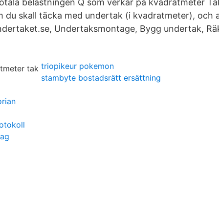
otala belastningen Q som verkar på kvadratmeter Ta
m du skall täcka med undertak (i kvadratmeter), och 
Undertaket.se, Undertaksmontage, Bygg undertak, Räk
triopikeur pokemon
stambyte bostadsrätt ersättning
orian
otokoll
lag