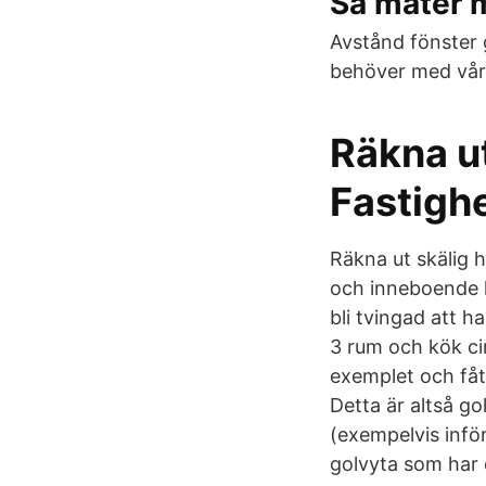
Så mäter 
Avstånd fönster g
behöver med vår 
Räkna ut
Fastigh
Räkna ut skälig h
och inneboende ka
bli tvingad att 
3 rum och kök cir
exemplet och fåt
Detta är altså 
(exempelvis infö
golvyta som har 