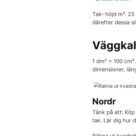
Tak- höjd m³. 25 
därefter dessa si
Väggkal
1 dm² = 100 cm².
dimensioner, län
Nordr
Tänk på att: Köp t
tak. Lär dig hur 
Räkna ut kvadrat