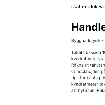
skatterpdok.w
Handle
Byggnadsfysik - 
Takets baksida 1
kvadratmeteryta 
Räkna ut takytan 
ut nockhöjden på 
tips för bästa pri
kvadratmeter tak
att byta tak. Räk