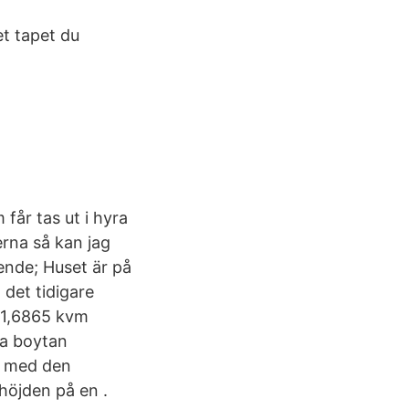
et tapet du
får tas ut i hyra
erna så kan jag
ende; Huset är på
 det tidigare
 11,6865 kvm
na boytan
na med den
höjden på en .