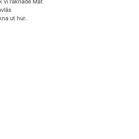
k vi räknade Mät
avläs
na ut hur.