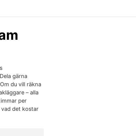
eam
s
 Dela gärna
 Om du vill räkna
akläggare – alla
e timmar per
 vad det kostar