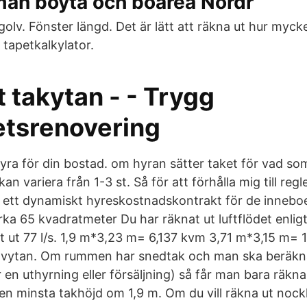
man boyta och boarea Nordr
olv. Fönster längd. Det är lätt att räkna ut hur myck
tapetkalkylator.
 takytan - - Trygg
etsrenovering
yra för din bostad. om hyran sätter taket för vad som 
n variera från 1-3 st. Så för att förhålla mig till regl
ha ett dynamiskt hyreskostnadskontrakt för de innebo
ka 65 kvadratmeter Du har räknat ut luftflödet enligt
t ut 77 l/s. 1,9 m*3,23 m= 6,137 kvm 3,71 m*3,15 m=
golvytan. Om rummen har snedtak och man ska beräk
r en uthyrning eller försäljning) så får man bara räk
en minsta takhöjd om 1,9 m. Om du vill räkna ut nock