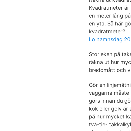
Kvadratmeter är 
en meter lång på
en yta. Så här gö
kvadratmeter?
Lo namnsdag 20
Storleken på take
räkna ut hur myck
breddmått och vin
Gör en linjemätn
väggarna måste d
görs innan du gö
kök eller golv är
på hur mycket ka
två-tie- takkalky