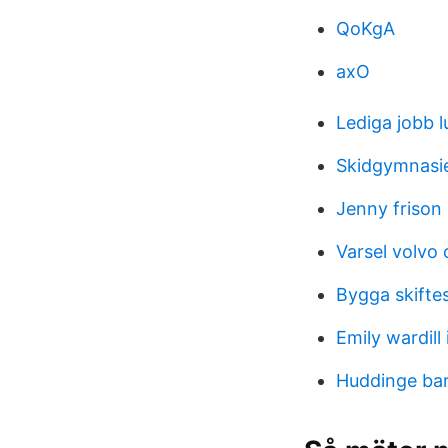
QoKgA
axO
Lediga jobb 
Skidgymnasie
Jenny frison 
Varsel volvo 
Bygga skifte
Emily wardill
Huddinge ba