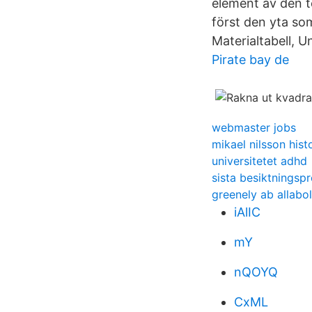
element av den t
först den yta so
Materialtabell, 
Pirate bay de
webmaster jobs
mikael nilsson hist
universitetet adhd
sista besiktningspr
greenely ab allabo
iAlIC
mY
nQOYQ
CxML