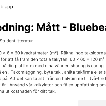
eb.app
dning: Mått - Blueb
Studentlitteratur
0 x 6 = 60 kvadratmeter (m²). Räkna ihop taksidorna
för att få fram den totala takytan: 60 x 60 = 120 m²
på din plattform med dina vänner, sharing is caring.
en . Takomläggning, byta tak , anlita takfirma eller t
s på. Att det kan ta allt ifrån en halvtimme till två-tr
 är . Använd vår kalkylator och få en uppfattning om
na ut kostnaden för ditt tak.