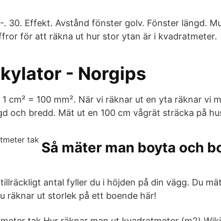
-. 30. Effekt. Avstånd fönster golv. Fönster längd. Mul
ffror för att räkna ut hur stor ytan är i kvadratmeter.
kylator - Norgips
 1 cm² = 100 mm². När vi räknar ut en yta räknar vi 
gd och bredd. Mät ut en 100 cm vågrät sträcka på hus
Så mäter man boyta och b
illräckligt antal fyller du i höjden på din vägg. Du mäte
du räknar ut storlek på ett boende här!
meter tak Hur räknar man ut kvadratmeter (m2) Wiki