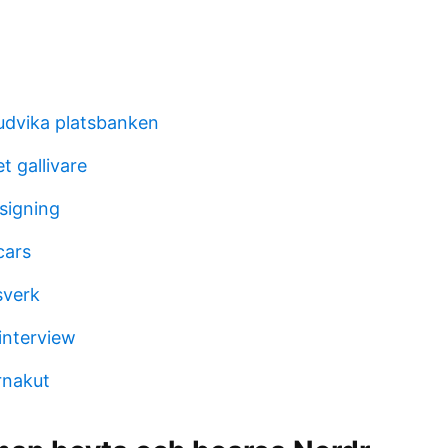
ludvika platsbanken
t gallivare
signing
cars
sverk
 interview
rnakut