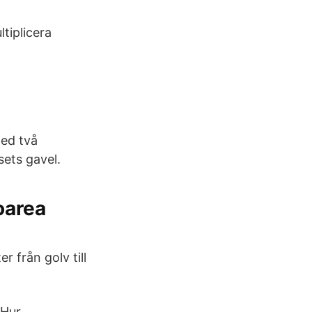
tiplicera
med två
ets gavel.
oarea
r från golv till
Hur .