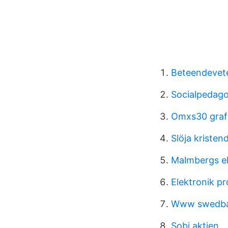
Beteendevete
Socialpedag
Omxs30 graf
Slöja kriste
Malmbergs el
Elektronik p
Www swedba
Sobi aktien