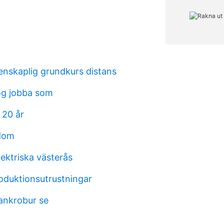
nskaplig grundkurs distans
og jobba som
 20 år
ndom
ektriska västerås
roduktionsutrustningar
nkrobur se