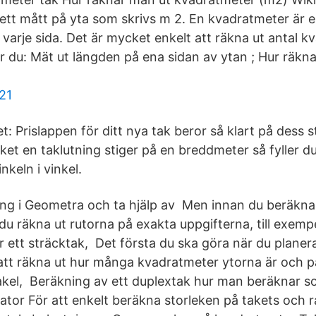
ett mått på yta som skrivs m 2. En kvadratmeter är 
 varje sida. Det är mycket enkelt att räkna ut antal 
r du: Mät ut längden på ena sidan av ytan ; Hur räkn
21
t: Prislappen för ditt nya tak beror så klart på dess s
et en taklutning stiger på en breddmeter så fyller du 
keln i vinkel.
ing i Geometra och ta hjälp av Men innan du beräkn
u räkna ut rutorna på exakta uppgifterna, till exem
r ett sträcktak, Det första du ska göra när du planer
 att räkna ut hur många kvadratmeter ytorna är och på
kel, Beräkning av ett duplextak hur man beräknar so
lator För att enkelt beräkna storleken på takets och 