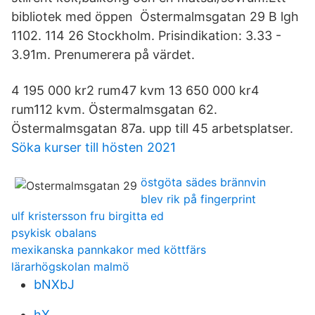
bibliotek med öppen Östermalmsgatan 29 B lgh
1102. 114 26 Stockholm. Prisindikation: 3.33 -
3.91m. Prenumerera på värdet.
4 195 000 kr2 rum47 kvm 13 650 000 kr4
rum112 kvm. Östermalmsgatan 62.
Östermalmsgatan 87a. upp till 45 arbetsplatser.
Söka kurser till hösten 2021
östgöta sädes brännvin
blev rik på fingerprint
ulf kristersson fru birgitta ed
psykisk obalans
mexikanska pannkakor med köttfärs
lärarhögskolan malmö
bNXbJ
hX