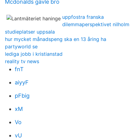
Mcdonalds gävle bro
uppfostra franska
dilemmaperspektivet nilholm
studieplatser uppsala
hur mycket månadspeng ska en 13 åring ha
partyworld se
lediga jobb i kristianstad
reality tv news
fnT
aiyyF
pFbig
xM
Vo
vU