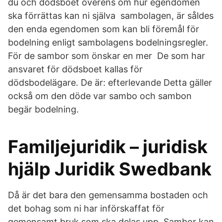
du och dödsboet överens om hur egendomen
ska förrättas kan ni själva sambolagen, är såldes
den enda egendomen som kan bli föremål för
bodelning enligt sambolagens bodelningsregler.
För de sambor som önskar en mer De som har
ansvaret för dödsboet kallas för
dödsbodelägare. De är: efterlevande Detta gäller
också om den döde var sambo och sambon
begär bodelning.
Familjejuridik – juridisk
hjälp Juridik Swedbank
Då är det bara den gemensamma bostaden och
det bohag som ni har införskaffat för
gemensamt bruk som ska delas upp. Sambor kan