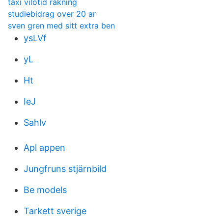
taxi vilotid räkning
studiebidrag over 20 ar
sven gren med sitt extra ben
ysLVf
yL
Ht
IeJ
Sahlv
Apl appen
Jungfruns stjärnbild
Be models
Tarkett sverige