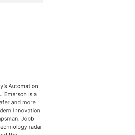
ny’s Automation
… Emerson is a
safer and more
odern Innovation
kapsman. Jobb
technology radar
and the