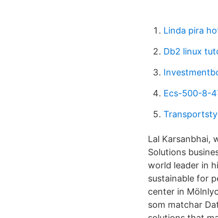
Linda pira ho
Db2 linux tuto
Investmentb
Ecs-500-8-4
Transportsty
Lal Karsanbhai, 
Solutions busine
world leader in 
sustainable for 
center in Mölnl
som matchar Dat
solutions that m