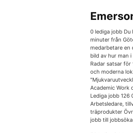
Emerso
0 lediga jobb Du 
minuter från Göt
medarbetare en de
bild av hur man i
Radar satsar för
och moderna loka
"Mjukvaruutveckl
Academic Work oc
Lediga jobb 126 
Arbetsledare, til
träprodukter Öv
jobb till jobbsök