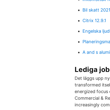
Bil skatt 202
Citrix 12.9.1
Engelska ljud
Planeringsmal
A and s alum
Lediga jo
Det läggs upp ny
transformed itse
energized focus 
Commercial & Res
increasingly com