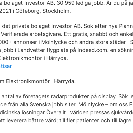
a bolaget Investor AB. 30 959 lediga jobb. Är du på ja
2021 i Göteborg, Stockholm.
 det privata bolaget Investor AB. Sök efter nya Plan
 Verifierade arbetsgivare. Ett gratis, snabbt och enkelt
000+ annonser i Mölnlycke och andra stora städer i S
jobb i Landvetter flygplats på Indeed.com. en söknin
Elektronikmontör i Härryda.
tisar
om Elektronikmontör i Härryda.
t antal av företagets radarprodukter på display. Sök l
de från alla Svenska jobb siter. Mölnlycke – om oss 
dicinska lösningar Överallt i världen pressas sjukvå
 leverera bättre vård; till fler patienter och till lägr