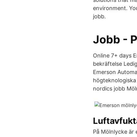
environment. You
jobb.
Jobb - 
Online 7+ days E
bekräftelse Ledi
Emerson Automati
högteknologiska
nordics jobb Möln
Luftavfukt
På Mölnlycke är e