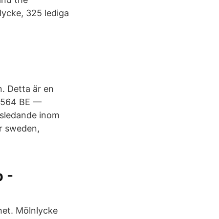
lycke, 325 lediga
. Detta är en
 2564 BE —
dsledande inom
r sweden,
 -
rhet. Mölnlycke