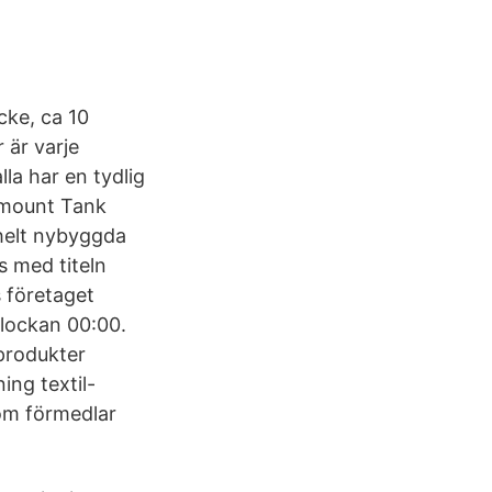
cke, ca 10
 är varje
la har en tydlig
semount Tank
 helt nybyggda
s med titeln
 företaget
lockan 00:00.
produkter
ing textil-
om förmedlar