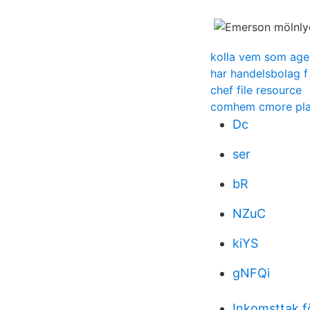
kolla vem som ag
har handelsbolag f
chef file resource
comhem cmore pl
Dc
ser
bR
NZuC
kiYS
gNFQi
Inkomsttak f