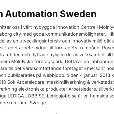
n Automation Sweden
hittar oss i vårt nybyggda Innovation Centre i Mölnly
eborg city med goda kommunikationsmöjligheter. Här
l av en utvecklingsintensiv och innovativ miljö där al
 sitt eget arbete bidrar till företagets framgång. Ro
 framtiden och flyttade nyligen deras verksamhet till
ler i Mölnlycke företagspark. Detta är en jobbannon
are till det världsomfattande företaget Emerson" hos
h publicerades på webbjobb.io den 4 januari 2018 k
010 Sök Arbetsledare, maskintillverkning & verkstads
lverkning elektroniska produkter Arbetsledare, tillverkn
riga LEDIGA JOBB.SE. Ledigajobb.se är en hemsida s
ande runt om i Sverige.