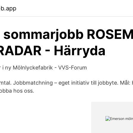
eb.app
a sommarjobb ROSE
RADAR - Härryda
ar i ny Mölnlyckefabrik - VVS-Forum
mtal. Jobbmatchning – eget initiativ till jobbyte. Mål: 
Jobba hos oss.