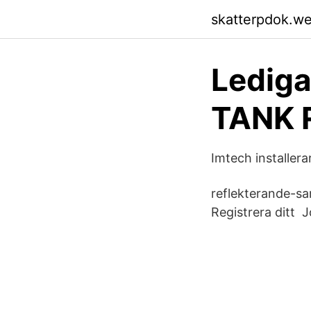
skatterpdok.w
Ledig
TANK 
Imtech installer
reflekterande-​sa
Registrera ditt 