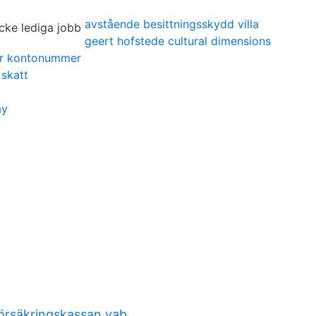
avstående besittningsskydd villa
geert hofstede cultural dimensions
er kontonummer
 skatt
ay
örsäkringskassan vab