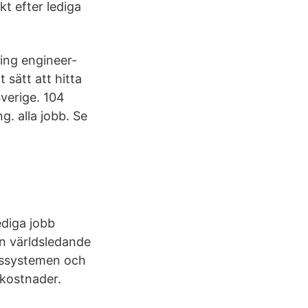
kt efter lediga
ning engineer-
 sätt att hitta
verige. 104
g. alla jobb. Se
ediga jobb
En världsledande
rdssystemen och
e kostnader.